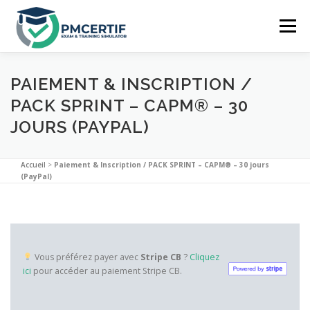
Aller
au
Menu
contenu
ACCUEIL
PRÉPARATION
LE SIMULATEUR
PAIEMENT & INSCRIPTION /
PACK SPRINT – CAPM® – 30
JOURS (PAYPAL)
TARIFS
FAQ
SE CONNECTER
Accueil
>
Paiement & Inscription / PACK SPRINT – CAPM® – 30 jours
(PayPal)
Vous préférez payer avec
Stripe CB
?
Cliquez
ici
pour accéder au paiement Stripe CB.