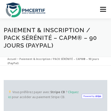
Aller
au
Menu
contenu
ACCUEIL
PRÉPARATION
LE SIMULATEUR
PAIEMENT & INSCRIPTION /
PACK SÉRÉNITÉ – CAPM® – 90
JOURS (PAYPAL)
TARIFS
FAQ
SE CONNECTER
Accueil
>
Paiement & Inscription / PACK SÉRÉNITÉ – CAPM® – 90 jours
(PayPal)
Vous préférez payer avec
Stripe CB
?
Cliquez
ici
pour accéder au paiement Stripe CB.